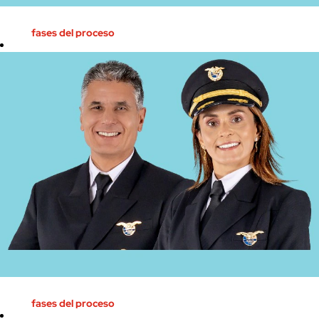
fases del proceso
Fase I:
Validación de
requisitos
Prueba de
inglés
Evaluación
de competencias
Prueba
complementaria
Fase II:
Prueba de
habilidades no
técnicas y ajuste
a la cultura
Assessment
center
fases del proceso
Materias
básicas