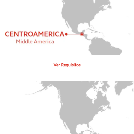
entrenamiento
técnico que reciben
y a la formación
como lideres que
movilizan la
estrategia, impulsan
la cultura y cuidan
la operación.
Ver Requisitos