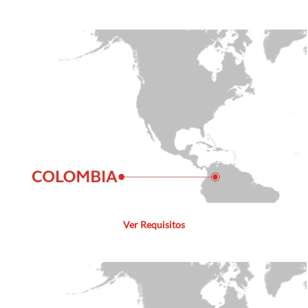
competencias
técnicas
sobresalientes y un
conjunto de
habilidades
humanas necesarias
para dirigir la
operación y liderar
el equipo
interdisciplinario
de aeropuertos y en
vuelo, cumpliendo
las políticas
operacionales para
llevar de manera
segura y a tiempo a
Ver Requisitos
nuestros viajeros a
su destino.
Todo esto se logra
gracias al proceso
de selección, al